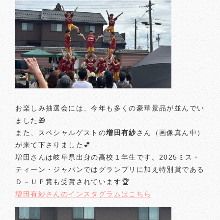
お楽しみ抽選会には、今年も多くの豪華景品が並んでい
ました🎁
また、スペシャルゲストの
増田有紗
さん（画像真ん中）
が来て下さりました💕
増田さんは岐阜県出身の高校１年生です。2025ミス・
ティーン・ジャパンではグランプリに加え特別賞である
Ｄ－ＵＰ賞も受賞されています🏆
増田有紗さんのインスタグラムはこちら