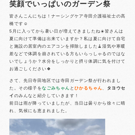
笑顔でいっぱいのガーデン祭
皆さんこんにちは！ナーシングケア寺田介護福祉士の髙
橋です☺️
5月に入ってから暑い日が増えてきましたね☀️皆さんは
夏に向けて準備は出来ていますか？私は夏に向けて自宅
と施設の居室内のエアコンを掃除しました🧹湿気や寒暖
差などで体調を崩されている方もいらっしゃるのではな
いでしょうか？水分をしっかりと摂り体調に気を付けて
お過ごしください🍀
さて、先日寺田地区では寺田ガーデン祭が行われまし
た。その様子を
なごみちゃん
と
ひかるちゃん
、
タヨウセ
イ
のみんなと紹介していきます！
前日は雨が降っていましたが、当日は曇りから徐々に晴
れ、気候にも恵まれました。