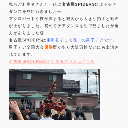
私もご利用者さんと一緒に
名古屋SPIDERS
によるチア
ダンスを見に行きました👀
アクロバットや技が決まると観客から大きな拍手と歓声
が上がりました。初めてチアダンスを生で見ましたが迫
力がありました👏
名古屋SPIDERSは
東海初
そして
唯一の男子チア
です。
男子チア全国大会
優勝
歴があり大阪万博などにも出演さ
れています。
名古屋SPIDERSのインスタグラムはこちら