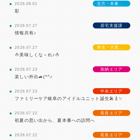
北方・本巣エリア
2026.08.01
彩
居宅支援課
2026.07.27
情報共有♪
厚見・大黒エリア
2026.07.27
🍅美味しくな～れ♪🍅
加納エリア
2026.07.23
楽しい外出🚙(^^♪
中央エリア
2026.07.23
ファミリーケア岐阜のアイドルユニット誕生🎤🎸✨
長良エリア
2026.07.22
初夏の思い出から、夏本番への訪問へ
長良エリア
2026.07.22