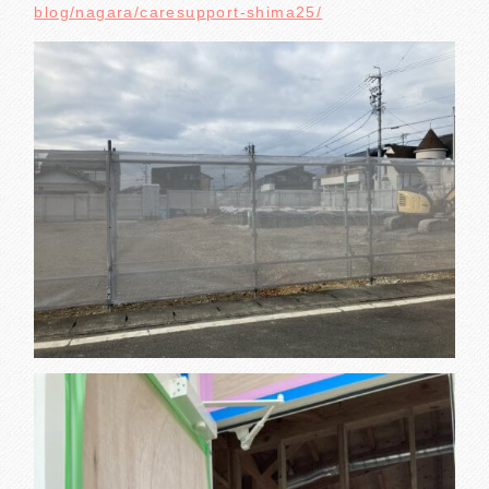
blog/nagara/caresupport-shima25/