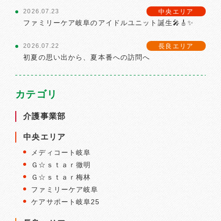
中央エリア
2026.07.23
ファミリーケア岐阜のアイドルユニット誕生🎤🎸✨
長良エリア
2026.07.22
初夏の思い出から、夏本番への訪問へ
カテゴリ
介護事業部
中央エリア
メディコート岐阜
Ｇ☆ｓｔａｒ徹明
Ｇ☆ｓｔａｒ梅林
ファミリーケア岐阜
ケアサポート岐阜25