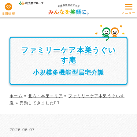
メニュー
採用情報
ファミリーケア本巣うぐい
ファミリーケア本巣うぐい
す庵
す庵
小規模多機能型居宅介護
ホーム
»
北方・本巣エリア
»
ファミリーケア本巣うぐいす
庵
»
異動してきました🏃‍♂️
2026.06.07