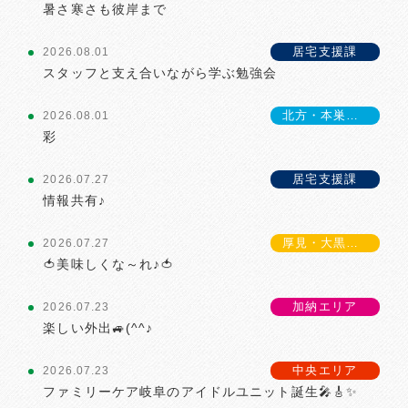
暑さ寒さも彼岸まで
居宅支援課
2026.08.01
スタッフと支え合いながら学ぶ勉強会
北方・本巣エリア
2026.08.01
彩
居宅支援課
2026.07.27
情報共有♪
厚見・大黒エリア
2026.07.27
🍅美味しくな～れ♪🍅
加納エリア
2026.07.23
楽しい外出🚙(^^♪
中央エリア
2026.07.23
ファミリーケア岐阜のアイドルユニット誕生🎤🎸✨