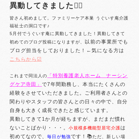
異動してきました🏃‍♂️
皆さん初めまして。
ファミリーケア本巣 うぐいす庵介護
福祉士の洞口です♪
5月付でうぐいす庵に異動してきました！
異動してきて
以前の事業所でも
初めてのブログ投稿になりますが、
ブログ担当をしておりました！←気になる方は
こちらから☑
「特別養護老人ホーム ナーシン
これまで同法人の
グケア寺田」
で7年間勤務し、本当にたくさんの
経験をさせていただきました。ご利用者さんとの
関わりやスタッフの皆さんとの日々の中で、自分
自身も大きく成長できたと感じています。
異動してきて1か月が経ちますが、まだまだ慣れ
ないことばかり・・・。
は
小規模多機能型居宅介護
初めてなので、
です！📚
毎日が勉強
ただ、新しい場