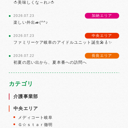
🍅美味しくな～れ♪🍅
加納エリア
2026.07.23
楽しい外出🚙(^^♪
中央エリア
2026.07.23
ファミリーケア岐阜のアイドルユニット誕生🎤🎸✨
長良エリア
2026.07.22
初夏の思い出から、夏本番への訪問へ
カテゴリ
介護事業部
中央エリア
メディコート岐阜
Ｇ☆ｓｔａｒ徹明