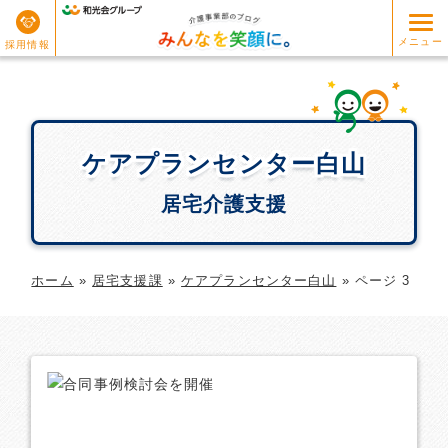
メニュー
採用情報
ケアプランセンター白山
ケアプランセンター白山
居宅介護支援
ホーム
»
居宅支援課
»
ケアプランセンター白山
»
ページ 3